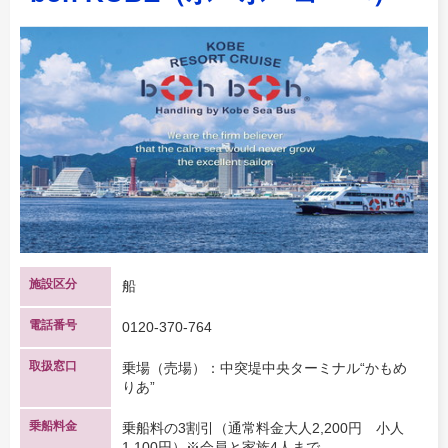
施設区分
船
電話番号
0120-370-764
取扱窓口
乗場（売場）：中突堤中央ターミナル“かもめ
りあ”
乗船料金
乗船料の3割引（通常料金大人2,200円 小人
1,100円）※会員と家族4人まで