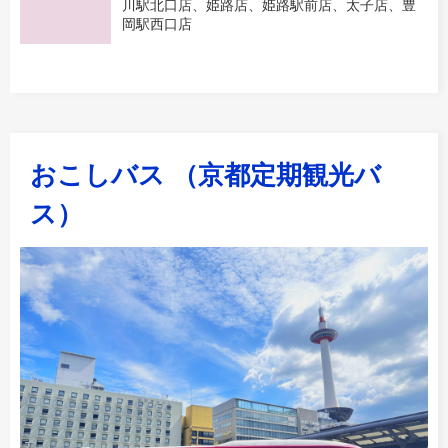
川駅北口店、姫路店、姫路駅前店、太子店、豊
岡駅西口店
おこしバス （京都定期観光バ
ス）