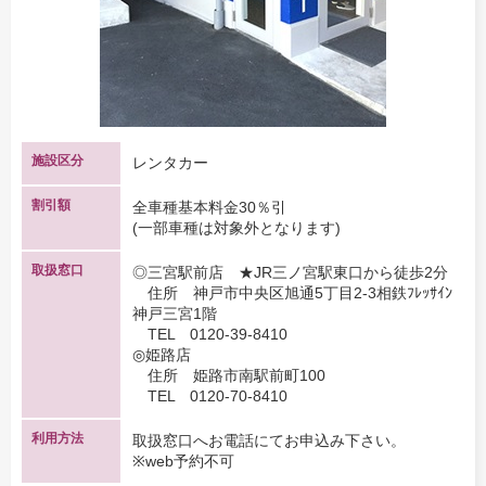
施設区分
レンタカー
割引額
全車種基本料金30％引
(一部車種は対象外となります)
取扱窓口
◎三宮駅前店 ★JR三ノ宮駅東口から徒歩2分
住所 神戸市中央区旭通5丁目2-3相鉄ﾌﾚｯｻｲﾝ
神戸三宮1階
TEL 0120-39-8410
◎姫路店
住所 姫路市南駅前町100
TEL 0120-70-8410
利用方法
取扱窓口へお電話にてお申込み下さい。
※web予約不可