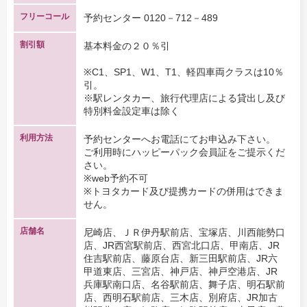
フリーコール
予約センター 0120－712－489
割引額
基本料金の２０％引
※C1、SP1、W1、T1、軽四車両クラスは10％
引。
※駅レンタカー、旅行代理店による貸出し及び
特別料金設定車は除く
利用方法
予約センターへお電話にてお申込み下さい。
ご利用時にハッピーパック会員証をご提示くだ
さい。
※web予約不可
※トヨタカード及び提携カードの併用はできま
せん。
店舗名
尼崎店、ＪＲ伊丹駅前店、宝塚店、川西能勢口
店、JR西宮駅前店、西宮北口店、甲南店、JR
住吉駅前店、藤原台店、新三田駅前店、JR六
甲道東店、三宮店、神戸店、神戸空港店、JR
兵庫駅南口店、名谷駅前店、舞子店、明石駅前
店、西明石駅前店、三木店、別府店、JR加古