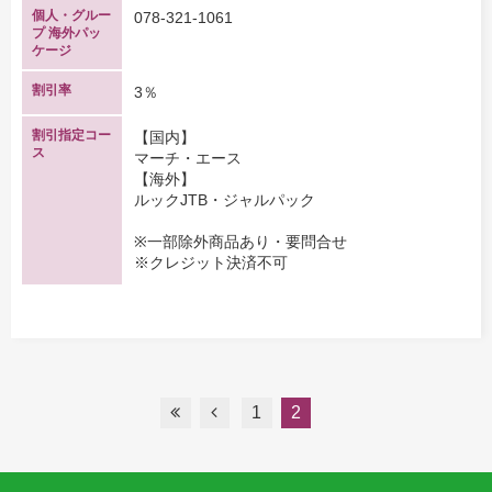
個人・グルー
078-321-1061
プ 海外パッ
ケージ
割引率
3％
割引指定コー
【国内】
ス
マーチ・エース
【海外】
ルックJTB・ジャルパック
※一部除外商品あり・要問合せ
※クレジット決済不可
1
2