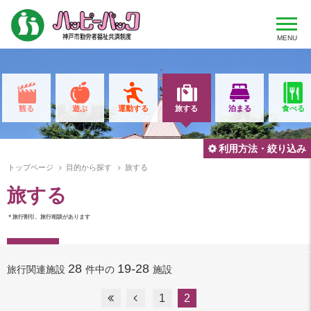
MENU
観る
遊ぶ
運動する
旅する
泊まる
食べる
利用方法・絞り込み
トップページ
目的から探す
旅する
旅する
＊旅行割引、旅行相談があります
28
19-28
旅行関連施設
件中の
施設
1
2