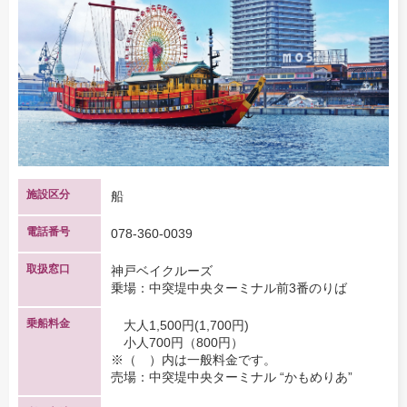
施設区分
船
電話番号
078-360-0039
取扱窓口
神戸ベイクルーズ
乗場：中突堤中央ターミナル前3番のりば
乗船料金
大人1,500円(1,700円)
小人700円（800円）
※（ ）内は一般料金です。
売場：中突堤中央ターミナル “かもめりあ”