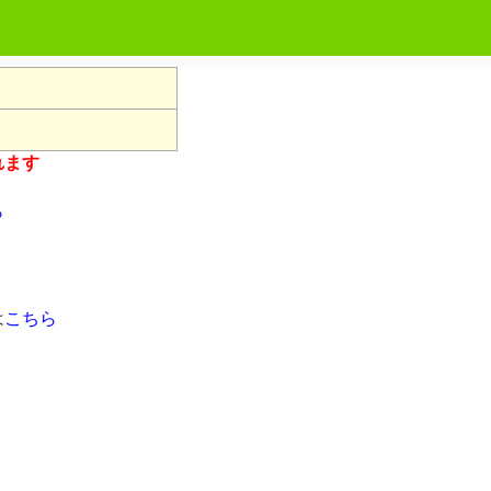
れます
ら
は
こちら